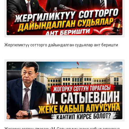
Жергиликтүү сотторго дайындалган судьялар ант беришти