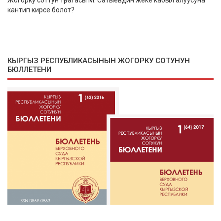
Жогорку соттун төрагасы М. Сатыевдин жеке кабыл алуусуна
кантип кирсе болот?
КЫРГЫЗ РЕСПУБЛИКАСЫНЫН ЖОГОРКУ СОТУНУН
БЮЛЛЕТЕНИ