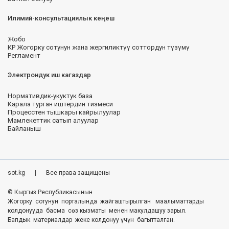
Илимий-консультациялык кеңеш
Жобо
КР Жогорку сотунун жана жергиликтүү соттордун түзүмү
Регламент
Электрондук иш кагаздар
Нормативдик-укуктук база
Карала турган иштердин тизмеси
Процесстен тышкары кайрылуулар
Мамлекеттик сатып алуулар
Байланыш
sot.kg
|
Все права защищены
© Кыргыз Республикасынын
Жогорку сотунун порталында жайгаштырылган маалыматтарды
колдонууда басма сөз кызматы менен макулдашуу зарыл.
Бапдык материалдар жеке колдонуу үчүн багытталган.