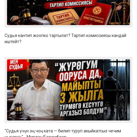
Судья кантип жоопко тартылат? Тартип комиссиясы кандай
иштейт?
"Судья үчүн эң чоң ката — билип туруп акыйкатсыз чечим