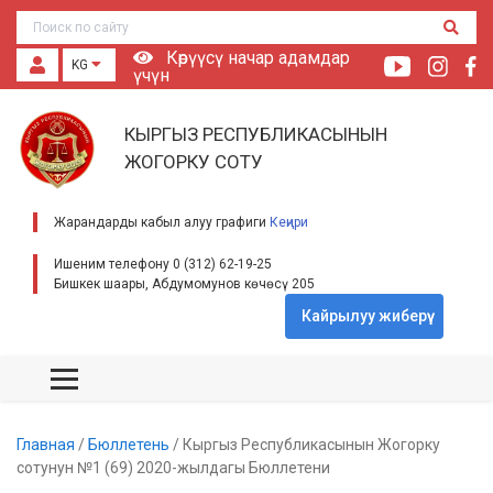
Көрүүсү начар адамдар
KG
үчүн
КЫРГЫЗ РЕСПУБЛИКАСЫНЫН
ЖОГОРКУ СОТУ
Жарандарды кабыл алуу графиги
Кеңири
Ишеним телефону 0 (312) 62-19-25
Бишкек шаары, Абдумомунов көчөсү 205
Кайрылуу жиберүү
Главная
/
Бюллетень
/
Кыргыз Республикасынын Жогорку
сотунун №1 (69) 2020-жылдагы Бюллетени