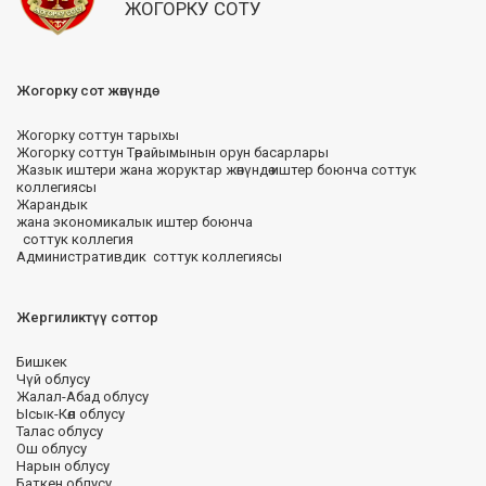
ЖОГОРКУ СОТУ
Жогорку сот жөнүндө
Жогорку соттун тарыхы
Жогорку соттун Төрайымынын орун басарлары
Жазык иштери жана жоруктар жөнүндө иштер боюнча соттук
коллегиясы
Жарандык
жана экономикалык иштер боюнча
соттук коллегия
Административдик соттук коллегиясы
Жергиликтүү соттор
Бишкек
Чүй облусу
Жалал-Абад облусу
Ысык-Көл облусу
Талас облусу
Ош облусу
Нарын облусу
Баткен облусу