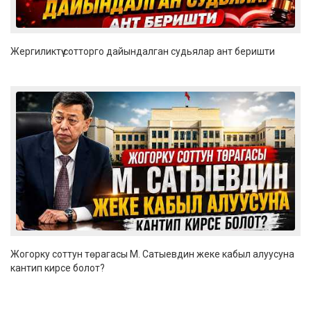
Жергиликтүү сотторго дайындалган судьялар ант беришти
Жогорку соттун төрагасы М. Сатыевдин жеке кабыл алуусуна
кантип кирсе болот?