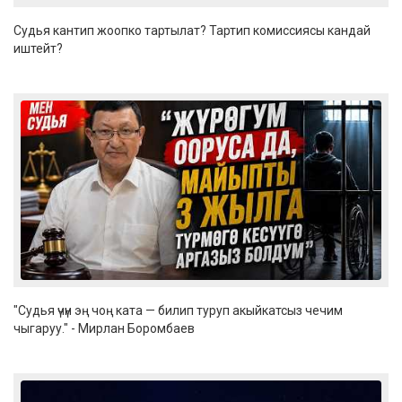
Судья кантип жоопко тартылат? Тартип комиссиясы кандай
иштейт?
"Судья үчүн эң чоң ката — билип туруп акыйкатсыз чечим
чыгаруу." - Мирлан Боромбаев