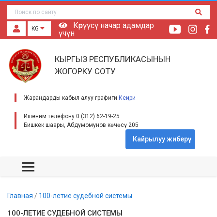
Көрүүсү начар адамдар
KG
үчүн
КЫРГЫЗ РЕСПУБЛИКАСЫНЫН
ЖОГОРКУ СОТУ
Жарандарды кабыл алуу графиги
Кеңири
Ишеним телефону 0 (312) 62-19-25
Бишкек шаары, Абдумомунов көчөсү 205
Кайрылуу жиберүү
Главная
/
100-летие судебной системы
100-ЛЕТИЕ СУДЕБНОЙ СИСТЕМЫ