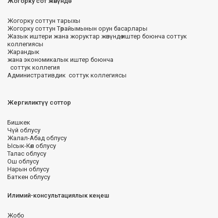
Жогорку сот жөнүндө
Жогорку соттун тарыхы
Жогорку соттун Төрайымынын орун басарлары
Жазык иштери жана жоруктар жөнүндө иштер боюнча соттук
коллегиясы
Жарандык
жана экономикалык иштер боюнча
соттук коллегия
Административдик соттук коллегиясы
Жергиликтүү соттор
Бишкек
Чүй облусу
Жалал-Абад облусу
Ысык-Көл облусу
Талас облусу
Ош облусу
Нарын облусу
Баткен облусу
Илимий-консультациялык кеңеш
Жобо