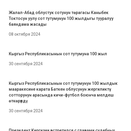
Жалал-Абад облустук сотунун төрагасы Каныбек
Токтосун уулу сот тутумунун 100 жылдыгы тууралуу
баяндама жасады
08 октября 2024
Кыргыз Республикасынын сот тутумуна 100 жыл
30 сентября 2024
Кыргыз Республикасынын сот тутумунун 100 жылдык
мааракесине карата Баткен облусунун жергиликтүү
сотторунун арасында кичи-футбол боюнча мелдеш
өткөрүлдү
30 сентября 2024
Президент Киргизии встретился с главами судебных