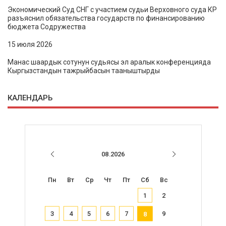
Экономический Суд СНГ с участием судьи Верховного суда КР
разъяснил обязательства государств по финансированию
бюджета Содружества
15 июля 2026
Манас шаардык сотунун судьясы эл аралык конференцияда
Кыргызстандын тажрыйбасын тааныштырды
КАЛЕНДАРЬ
08.2026
Пн
Вт
Ср
Чт
Пт
Сб
Вс
1
2
3
4
5
6
7
9
8