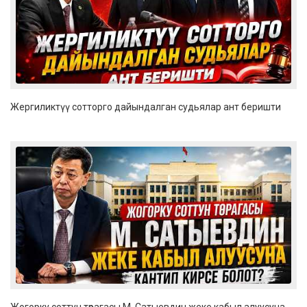
Жергиликтүү сотторго дайындалган судьялар ант беришти