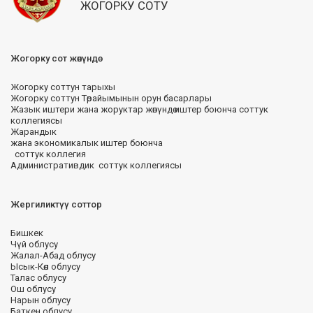
ЖОГОРКУ СОТУ
Жогорку сот жөнүндө
Жогорку соттун тарыхы
Жогорку соттун Төрайымынын орун басарлары
Жазык иштери жана жоруктар жөнүндө иштер боюнча соттук
коллегиясы
Жарандык
жана экономикалык иштер боюнча
соттук коллегия
Административдик соттук коллегиясы
Жергиликтүү соттор
Бишкек
Чүй облусу
Жалал-Абад облусу
Ысык-Көл облусу
Талас облусу
Ош облусу
Нарын облусу
Баткен облусу