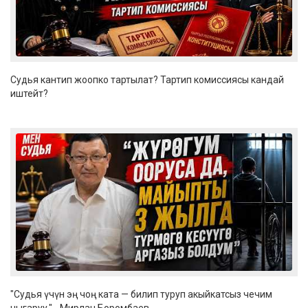
Судья кантип жоопко тартылат? Тартип комиссиясы кандай
иштейт?
"Судья үчүн эң чоң ката — билип туруп акыйкатсыз чечим