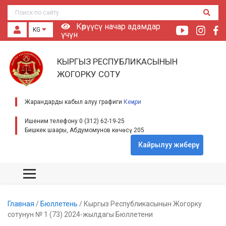
Көрүүсү начар адамдар
KG
үчүн
КЫРГЫЗ РЕСПУБЛИКАСЫНЫН
ЖОГОРКУ СОТУ
Жарандарды кабыл алуу графиги
Кеңири
Ишеним телефону 0 (312) 62-19-25
Бишкек шаары, Абдумомунов көчөсү 205
Кайрылуу жиберүү
Главная
/
Бюллетень
/
Кыргыз Республикасынын Жогорку
сотунун № 1 (73) 2024-жылдагы Бюллетени