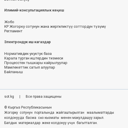
Илимий-консультациялык кеңеш
Жобо
КР Жогорку сотунун жана жергиликтүү соттордун түзүмү
Регламент
Электрондук иш кагаздар
Нормативдик-укуктук база
Карала турган иштердин тизмеси
Процесстен тышкары кайрылуулар
Мамлекеттик сатып алуулар
Байланыш
sot.kg
|
Все права защищены
© Кыргыз Республикасынын
Жогорку сотунун порталында жайгаштырылган маалыматтарды
колдонууда басма сөз кызматы менен макулдашуу зарыл.
Бапдык материалдар жеке колдонуу үчүн багытталган.