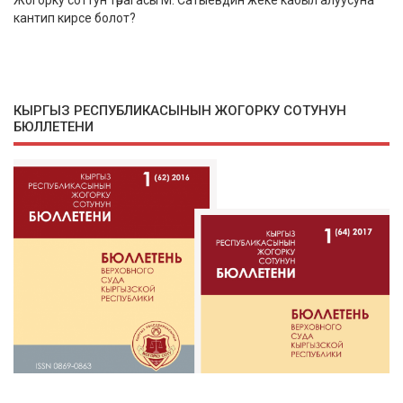
Жогорку соттун төрагасы М. Сатыевдин жеке кабыл алуусуна
кантип кирсе болот?
КЫРГЫЗ РЕСПУБЛИКАСЫНЫН ЖОГОРКУ СОТУНУН
БЮЛЛЕТЕНИ