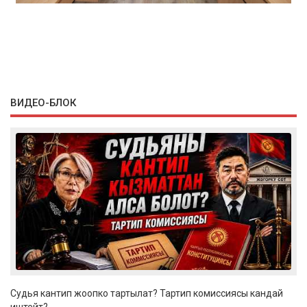
ВИДЕО-БЛОК
Судья кантип жоопко тартылат? Тартип комиссиясы кандай