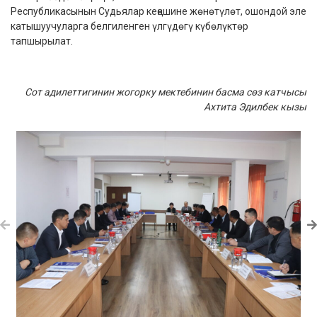
Республикасынын Судьялар кеңешине жөнөтүлөт, ошондой эле
катышуучуларга белгиленген үлгүдөгү күбөлүктөр
тапшырылат.
Сот адилеттигинин жогорку мектебинин басма сөз катчысы
Ахтита Эдилбек кызы