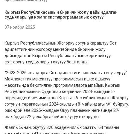
Кыргыз Республикасынын биринчи жолу дайындалган
судьялары үчүн комплекстүү программалык окутуу
07 ноября 2025
Кыргыз Республикасынын Жогорку сотуна караштуу Сот
адилеттигинин жогорку мектебинде биринчи жолу
дайындалган Кыргыз Республикасынын жергиликтүү
сотторунун судьяларын окутуу башталды.
“2023-2026-жылдарга Сот адилеттиги системасын өнүктүрүү”
Мамлекеттик максаттуу программасын ишке ашыруу
максатында бекитилген программаларга ылайык, Кыргыз
Республикасынын Судьялар кеңешинин 2024-жылдын 5-
апрелиндеги чечими жана Кыргыз Республикасынын Жогорку
сотунун төрагасынын 2024-жылдын 8-майындагы №1 буйругу,
ошондой эле 2025-жылдын Окуу планынын негизинде 27-
октябрдан 22-декабрга чейин окутуу өткөрүлөт.
Жалпысынан, окутуу 320 академиялык саатты, 64 теманы
камтыйт жана 41 күнүнө созулат. Комплекстүү окуу