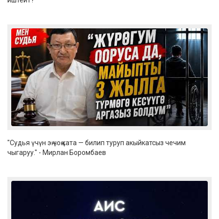
иштейт?
"Судья үчүн эң чоң ката — билип туруп акыйкатсыз чечим
чыгаруу." - Мирлан Боромбаев