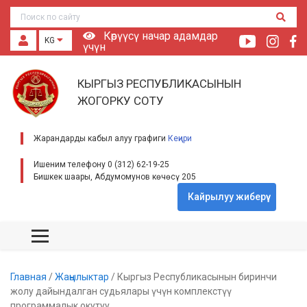
Көрүүсү начар адамдар
KG
үчүн
КЫРГЫЗ РЕСПУБЛИКАСЫНЫН
ЖОГОРКУ СОТУ
Жарандарды кабыл алуу графиги
Кеңири
Ишеним телефону 0 (312) 62-19-25
Бишкек шаары, Абдумомунов көчөсү 205
Кайрылуу жиберүү
Главная
/
Жаңылыктар
/
Кыргыз Республикасынын биринчи
жолу дайындалган судьялары үчүн комплекстүү
программалык окутуу