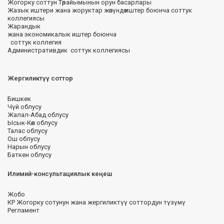
Жогорку соттун Төрайымынын орун басарлары
Жазык иштери жана жоруктар жөнүндө иштер боюнча соттук
коллегиясы
Жарандык
жана экономикалык иштер боюнча
соттук коллегия
Административдик соттук коллегиясы
Жергиликтүү соттор
Бишкек
Чүй облусу
Жалал-Абад облусу
Ысык-Көл облусу
Талас облусу
Ош облусу
Нарын облусу
Баткен облусу
Илимий-консультациялык кеңеш
Жобо
КР Жогорку сотунун жана жергиликтүү соттордун түзүмү
Регламент