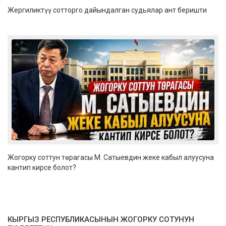
Жергиликтүү сотторго дайындалган судьялар ант беришти
Жогорку соттун төрагасы М. Сатыевдин жеке кабыл алуусуна
кантип кирсе болот?
КЫРГЫЗ РЕСПУБЛИКАСЫНЫН ЖОГОРКУ СОТУНУН