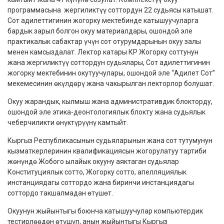
программасына жергиликтүү соттордун 22 судьясы катышат.
Сот адилеттигинин жогорку мектебинде катышуучуларга
бардык зарыл болгон окуу материалдары, ошондой эле
практикалык сабактар үчүн сот отурумдарынын окуу залы
менен камсыздалат. Лектор катары КР Жогорку соттунун
жана жергиликтүү соттордун судьялары, Сот адилеттигинин
жогорку мектебинин окутуучулары, ошондой эле “Адилет Сот”
мекемесинин өкүлдөрү жана чакырылган лекторлор болушат.
Окуу жарандык, кылмыш жана административдик блокторду,
ошондой эле этика-деонтологиялык блокту жана судьялык
чеберчиликти өнүктүрүүнү камтыйт.
Кыргыз Республикасынын судьяларынын жана сот тутумунун
кызматкерлеринин квалификациясын жогорулатуу тартиби
жөнүндө Жобого ылайык окууну аяктаган судьялар
Конституциялык сотто, Жогорку сотто, апелляциялык
инстанциядагы соттордо жана биринчи инстанциядагы
соттордо такшалмадан өтүшөт.
Окуунун жыйынтыгы боюнча катышуучулар компьютердик
тестирлөөдөн өтүшүп, анын жыйынтыгы Кыргыз