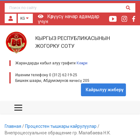
Көрүүсү начар адамдар
KG
үчүн
КЫРГЫЗ РЕСПУБЛИКАСЫНЫН
ЖОГОРКУ СОТУ
Жарандарды кабыл алуу графиги
Кеңири
Ишеним телефону 0 (312) 62-19-25
Бишкек шаары, Абдумомунов көчөсү 205
Кайрылуу жиберүү
Главная
/
Процесстен тышкары кайрулуулар
/
Внепроцессуальное обращение гр. Малабаева Н.К.