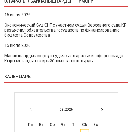
ЭЛ АРАЛЫК БАЙЛАНЫШТАРДЫН ТҮРМӨГҮ
16 июля 2026
Экономический Суд СНГ с участием судьи Верховного суда КР
разъяснил обязательства государств по финансированию
бюджета Содружества
15 июля 2026
Манас шаардык сотунун судьясы эл аралык конференцияда
Кыргызстандын тажрыйбасын тааныштырды
КАЛЕНДАРЬ
08.2026
Пн
Вт
Ср
Чт
Пт
Сб
Вс