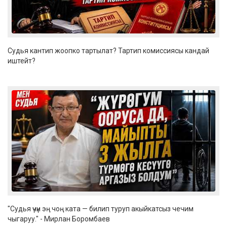
Судья кантип жоопко тартылат? Тартип комиссиясы кандай
иштейт?
"Судья үчүн эң чоң ката — билип туруп акыйкатсыз чечим
чыгаруу." - Мирлан Боромбаев