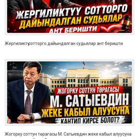
Жергиликтүү сотторго дайындалган судьялар ант беришти
Жогорку соттун төрагасы М. Сатыевдин жеке кабыл алуусуна