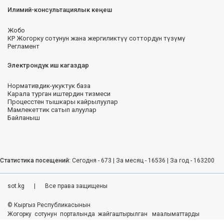
Илимий-консультациялык кеңеш
Жобо
КР Жогорку сотунун жана жергиликтүү соттордун түзүмү
Регламент
Электрондук иш кагаздар
Нормативдик-укуктук база
Карала турган иштердин тизмеси
Процесстен тышкары кайрылуулар
Мамлекеттик сатып алуулар
Байланыш
Статистика посещений:
Сегодня - 673 | За месяц - 16536 | За год - 163200
sot.kg
|
Все права защищены
© Кыргыз Республикасынын
Жогорку сотунун порталында жайгаштырылган маалыматтарды
колдонууда басма сөз кызматы менен макулдашуу зарыл.