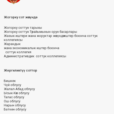
Жогорку сот жөнүндө
Жогорку соттун тарыхы
Жогорку соттун Төрайымынын орун басарлары
Жазык иштери жана жоруктар жөнүндө иштер боюнча соттук
коллегиясы
Жарандык
жана экономикалык иштер боюнча
соттук коллегия
Административдик соттук коллегиясы
Жергиликтүү соттор
Бишкек
Чүй облусу
Жалал-Абад облусу
Ысык-Көл облусу
Талас облусу
Ош облусу
Нарын облусу
Баткен облусу