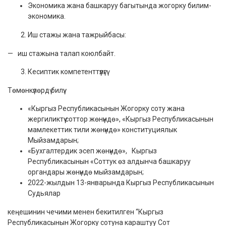
Экономика жана башкаруу багытында жогорку билим-
экономика.
Иш стажы жана тажрыйбасы:
— иш стажына талап коюлбайт.
Кесиптик компетенттүүлүгү:
Төмөнкүлөрдү билүү:
«Кыргыз Республикасынын Жогорку соту жана
жергиликтүү соттор жөнүндө», «Кыргыз Республикасынын
мамлекеттик тили жөнүндө» конституциялык
Мыйзамдарын;
«Бухгалтердик эсеп жөнүндө», Кыргыз
Республикасынын «Соттук өз алдынча башкаруу
органдары жөнүндө мыйзамдарын;
2022-жылдын 13-январында Кыргыз Республикасынын
Судьялар
кеңешинин чечими менен бекитилген “Кыргыз
Республикасынын Жогорку сотуна караштуу Сот