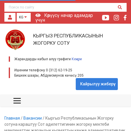
Көрүүсү начар адамдар
KG
үчүн
КЫРГЫЗ РЕСПУБЛИКАСЫНЫН
ЖОГОРКУ СОТУ
Жарандарды кабыл алуу графиги
Кеңири
Ишеним телефону 0 (312) 62-19-25
Бишкек шаары, Абдумомунов көчөсү 205
Кайрылуу жиберүү
Главная
/
Вакансии
/
Кыргыз Республикасынын Жогорку
сотуна караштуу Сот адилеттигинин жогорку мектеби
мамлекеттик жарандык кызматтын кенже административдик