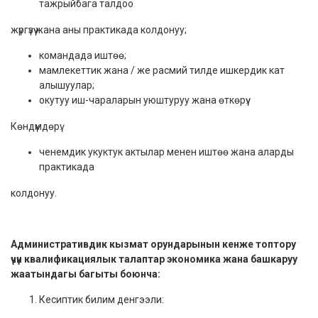
тажрыйбага талдоо
жүргүзүү жана аны практикада колдонуу;
командада иштөө;
мамлекеттик жана / же расмий тилде ишкердик кат
алышуулар;
окутуу иш-чараларын уюштуруу жана өткөрүү.
Көндүмдөрү:
ченемдик укуктук актылар менен иштөө жана аларды
практикада
колдонуу.
Административдик кызмат орундарынын кенже топтору
үчүн квалификациялык талаптар экономика жана башкаруу
жаатындагы багыты боюнча:
Кесиптик билим денгээли: