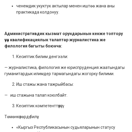
ченемдик укуктук актылар менен иштөө жана аны
практикада колдонуу.
Административдик кызмат орундарынын кенже топтору
үчүн квалификациялык талаптар журналистика же
филология багыты боюнча:
Кесиптик билим денгээли:
— журналистика, филология же юриспруденция жаатындагы
гуманитардык илимдер тармагындагы жогорку билими.
Иш стажы жана тажрыйбасы:
— иш стажына талап коюлбайт.
Кесиптик компетенттүүлүгү:
Төмөнкүлөрдү билүү:
«Кыргыз Республикасынын судьяларынын статусу