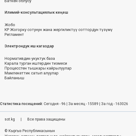
Баткен облусу
Илимий-консультациялык кеңеш
Жобо
КР Жогорку сотунун жана жергиликтүү соттордун түзүмү
Регламент
Электрондук иш кагаздар
Нормативдик-укуктук база
Карала турган иштердин тизмеси
Процесстен тышкары кайрылуулар
Мамлекеттик сатып алуулар
Байланыш
Статистика посещений:
Сегодня - 96 | За месяц - 15589 | За год - 163026
sot.kg
|
Все права защищены
© Кыргыз Республикасынын