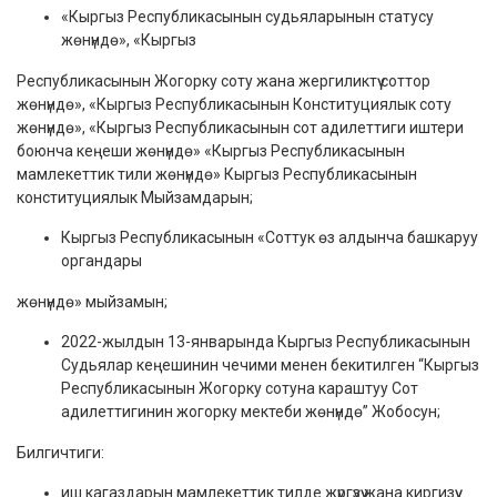
«Кыргыз Республикасынын судьяларынын статусу
жөнүндө», «Кыргыз
Республикасынын Жогорку соту жана жергиликтүү соттор
жөнүндө», «Кыргыз Республикасынын Конституциялык соту
жөнүндө», «Кыргыз Республикасынын сот адилеттиги иштери
боюнча кеңеши жөнүндө» «Кыргыз Республикасынын
мамлекеттик тили жөнүндө» Кыргыз Республикасынын
конституциялык Мыйзамдарын;
Кыргыз Республикасынын «Соттук өз алдынча башкаруу
органдары
жөнүндө» мыйзамын;
2022-жылдын 13-январында Кыргыз Республикасынын
Судьялар кеңешинин чечими менен бекитилген “Кыргыз
Республикасынын Жогорку сотуна караштуу Сот
адилеттигинин жогорку мектеби жөнүндө” Жобосун;
Билгичтиги:
иш кагаздарын мамлекеттик тилде жүргүзүү жана киргизүү