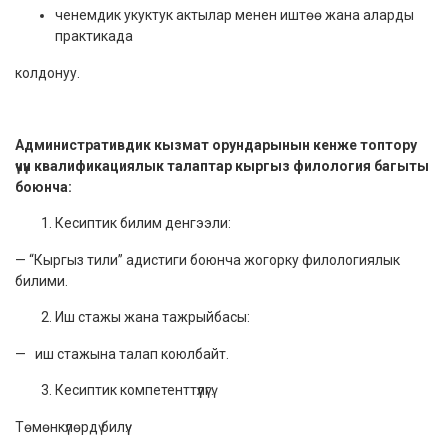
ченемдик укуктук актылар менен иштөө жана аларды
практикада
колдонуу.
Административдик кызмат орундарынын кенже топтору
үчүн квалификациялык талаптар кыргыз филология багыты
боюнча:
Кесиптик билим денгээли:
— “Кыргыз тили” адистиги боюнча жогорку филологиялык
билими.
Иш стажы жана тажрыйбасы:
— иш стажына талап коюлбайт.
Кесиптик компетенттүүлүгү:
Төмөнкүлөрдү билүү: