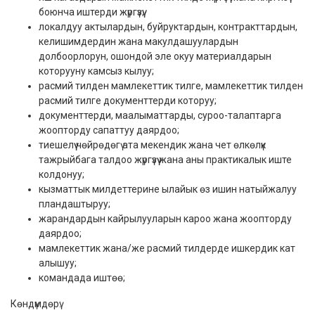
боюнча иштерди жүргүзүү;
локалдуу актылардын, буйруктардын, контракттардын,
келишимдердин жана макулдашуулардын
долбоорлорун, ошондой эле окуу материалдарын
которууну камсыз кылуу;
расмий тилден мамлекеттик тилге, мамлекеттик тилден
расмий тилге документтерди которуу;
документтерди, маалыматтарды, суроо-талаптарга
жоопторду сапаттуу даярдоо;
тиешелүү чөйрөдөгү ата мекендик жана чет өлкөлүк
тажрыйбага талдоо жүргүзүү жана аны практикалык иште
колдонуу;
кызматтык милдеттерине ылайык өз ишин натыйжалуу
пландаштыруу;
жарандардын кайрылууларын кароо жана жоопторду
даярдоо;
мамлекеттик жана/же расмий тилдерде ишкердик кат
алышуу;
командада иштөө;
Көндүмдөрү: