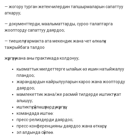
— жогору турган жетекчилердин тапшырмаларын сапаттуу
аткаруу;
— документтерди, маалыматтарды, суроо-талаптарга
жоопторду сапаттуу даярдоо;
— тиешелүү тармакта ата мекендик жана чет өлкөлүк
тажрыйбага талдоо
жүргүзүү жана аны практикада колдонуу;
кызматтык милдеттерге ылайык өз ишин натыйжалуу
пландоо;
жарандардын кайрылууларын кароо жана жоопторду
даярдоо;
мамлекеттик жана/же расмий тилдерде иштиктүү кат
алышуу;
иштиктүү сүйлөшүүлөрдү жүргүзүү;
командада иштөө:
пресс-релиздерди даярдоо;
пресс-конференцияны даярдоо жана өткөрүү;
эл алдында сүйлөө.