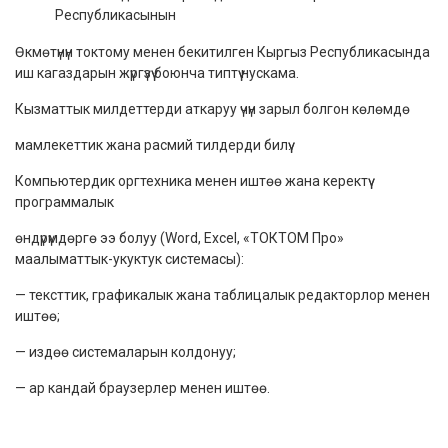
Республикасынын
Өкмөтүнүн токтому менен бекитилген Кыргыз Республикасында
иш кагаздарын жүргүзүү боюнча типтүү нускама.
Кызматтык милдеттерди аткаруу үчүн зарыл болгон көлөмдө
мамлекеттик жана расмий тилдерди билүү.
Компьютердик оргтехника менен иштөө жана керектүү
программалык
өндүрүмдөргө ээ болуу (Word, Excel, «ТОКТОМ Про»
маалыматтык-укуктук системасы):
— тексттик, графикалык жана таблицалык редакторлор менен
иштөө;
— издөө системаларын колдонуу;
— ар кандай браузерлер менен иштөө.