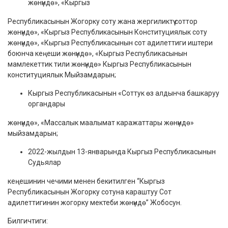
жөнүндө», «Кыргыз
Республикасынын Жогорку соту жана жергиликтүү соттор
жөнүндө», «Кыргыз Республикасынын Конституциялык соту
жөнүндө», «Кыргыз Республикасынын сот адилеттиги иштери
боюнча кеңеши жөнүндө», «Кыргыз Республикасынын
мамлекеттик тили жөнүндө» Кыргыз Республикасынын
конституциялык Мыйзамдарын;
Кыргыз Республикасынын «Соттук өз алдынча башкаруу
органдары
жөнүндө», «Массалык маалымат каражаттары жөнүндө»
мыйзамдарын;
2022-жылдын 13-январында Кыргыз Республикасынын
Судьялар
кеңешинин чечими менен бекитилген “Кыргыз
Республикасынын Жогорку сотуна караштуу Сот
адилеттигинин жогорку мектеби жөнүндө” Жобосун.
Билгичтиги: