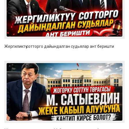
Жергиликтүү сотторго дайындалган судьялар ант беришти