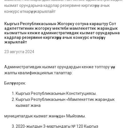
кызмат орундарына кадрлар резервине киргизүү үчүн ачык
конкурс өткөрүүнү жарыялайт
Кыргыз Республикасынын Жогорку сотуна караштуу Сот
адилеттигинин жогорку мектеби мамлекеттик жарандык
кызматтын кенже административдик кызмат орундарына
кадрлар резервине киргизүү үчүн ачык конкурс өткөрүүнү
жарыялайт
23 августа 2024
Административдик кызмат орундардын кенже топтору үчүн
жалпы квалификациялык талаптар:
Билүүсү керек:
Кыргыз Республикасынын Конституциясы.
Кыргыз Республикасынын «Мамлекеттик жарандык
кызмат жана
муниципалдык кызмат жөнүндө» Мыйзамы.
2020-жылдын 3-мартындагы № 120 Кыргыз