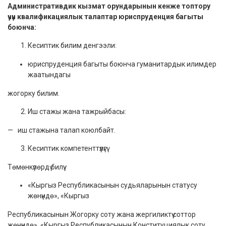
Административдик кызмат орундарынын кенже топтору
үчүн квалификациялык талаптар юриспруденция багыты
боюнча:
Кесиптик билим денгээли:
юриспруденция багыты боюнча гуманитардык илимдер
жаатындагы
жогорку билим.
Иш стажы жана тажрыйбасы:
— иш стажына талап коюлбайт.
Кесиптик компетенттүүлүгү:
Төмөнкүлөрдү билүү:
«Кыргыз Республикасынын судьяларынын статусу
жөнүндө», «Кыргыз
Республикасынын Жогорку соту жана жергиликтүү соттор
жөнүндө», «Кыргыз Республикасынын Конституциялык соту