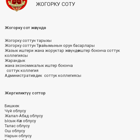
ЖОГОРКУ СОТУ
Жогорку сот жөнүндө
Жогорку соттун тарыхы
Жогорку соттун Төрайымынын орун басарлары
Жазык иштери жана жоруктар жөнүндө иштер боюнча соттук
коллегиясы
Жарандык
жана экономикалык иштер боюнча
соттук коллегия
Административдик соттук коллегиясы
Жергиликтүү соттор
Бишкек
Чүй облусу
Жалал-Абад облусу
Ысык-Көл облусу
Талас облусу
Ош облусу
Нарын облусу