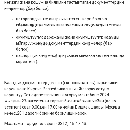
негизги жана кошумча билимин тастыктаган документтердин
көчүрмөлөрү (бар болсо);
нотариалдык же акыркы иштеген жери боюнча
күбөлөндүрүлгөн эмгек китепчесинин көчүрмөсү (иш стажы
бар болсо);
окумуштуулук даражаны жана окумуштуулук наамды
ыйгаруу жөнүндө документтердин көчүрмөлөрү (бар
болсо);
паспорттун көчүрмөсү (түп нускасы сынакка келген маалда
көрсөтүлөт).
Баардык документтер делого (скорошиватель) тиркелиши
керек жана Кыргыз Республикасынын Жогорку сотуна
караштуу Сот адилеттигинин жогорку мектебине 2024-
жылдын 23-августунан тартып 6-сентябрына чейин (кошо
эсептеп) саат 9:00дөн 17:00гө чейин Бишкек шаары, Москва
көчөсү, 201 дареги боюнча берилиши керек.
Маалыматтар үчүн телефон: (0312) 45-47-43.