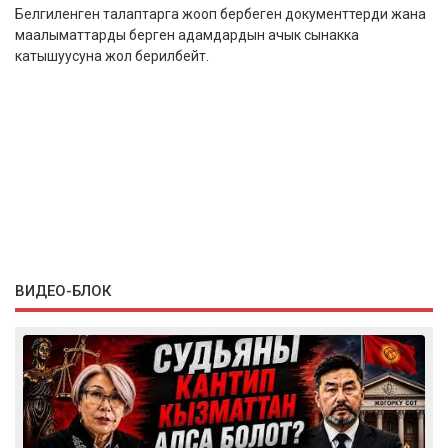
Белгиленген талаптарга жооп бербеген документтерди жана
маалыматтарды берген адамдардын ачык сынакка
катышуусуна жол берилбейт.
ВИДЕО-БЛОК