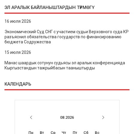
ЭЛ АРАЛЫК БАЙЛАНЫШТАРДЫН ТҮРМӨГҮ
16 июля 2026
Экономический Суд СНГ с участием судьи Верховного суда КР
разъяснил обязательства государств по финансированию
бюджета Содружества
15 июля 2026
Манас шаардык сотунун судьясы эл аралык конференцияда
Кыргызстандын тажрыйбасын тааныштырды
КАЛЕНДАРЬ
08.2026
Пн
Вт
Ср
Чт
Пт
Сб
Вс