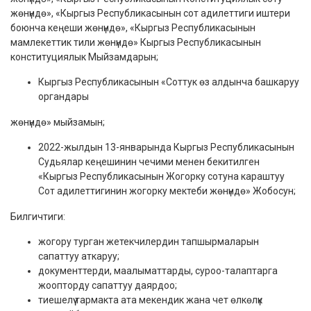
жөнүндө», «Кыргыз Республикасынын сот адилеттиги иштери
боюнча кеңеши жөнүндө», «Кыргыз Республикасынын
мамлекеттик тили жөнүндө» Кыргыз Республикасынын
конституциялык Мыйзамдарын;
Кыргыз Республикасынын «Соттук өз алдынча башкаруу
органдары
жөнүндө» мыйзамын;
2022-жылдын 13-январында Кыргыз Республикасынын
Судьялар кеңешинин чечими менен бекитилген
«Кыргыз Республикасынын Жогорку сотуна караштуу
Сот адилеттигинин жогорку мектеби жөнүндө» Жобосун;
Билгичтиги:
жогору турган жетекчилердин тапшырмаларын
сапаттуу аткаруу;
документтерди, маалыматтарды, суроо-талаптарга
жоопторду сапаттуу даярдоо;
тиешелүү тармакта ата мекендик жана чет өлкөлүк