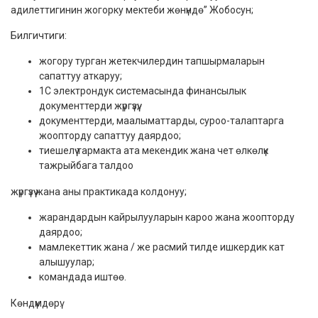
адилеттигинин жогорку мектеби жөнүндө” Жобосун;
Билгичтиги:
жогору турган жетекчилердин тапшырмаларын
сапаттуу аткаруу;
1С электрондук системасында финансылык
документтерди жүргүзүү;
документтерди, маалыматтарды, суроо-талаптарга
жоопторду сапаттуу даярдоо;
тиешелүү тармакта ата мекендик жана чет өлкөлүк
тажрыйбага талдоо
жүргүзүү жана аны практикада колдонуу;
жарандардын кайрылууларын кароо жана жоопторду
даярдоо;
мамлекеттик жана / же расмий тилде ишкердик кат
алышуулар;
командада иштөө.
Көндүмдөрү: