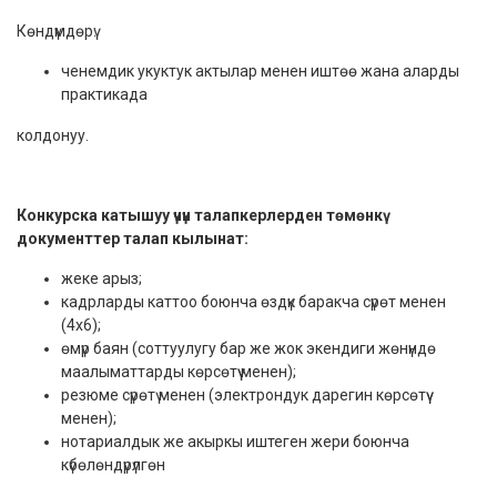
Көндүмдөрү:
ченемдик укуктук актылар менен иштөө жана аларды
практикада
колдонуу.
Конкурска катышуу үчүн талапкерлерден төмөнкү
документтер талап кылынат:
жеке арыз;
кадрларды каттоо боюнча өздүк баракча сүрөт менен
(4х6);
өмүр баян (соттуулугу бар же жок экендиги жөнүндө
маалыматтарды көрсөтүү менен);
резюме сүрөтү менен (электрондук дарегин көрсөтүү
менен);
нотариалдык же акыркы иштеген жери боюнча
күбөлөндүрүлгөн