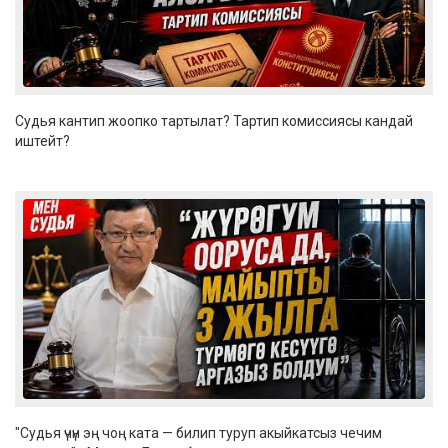
Судья кантип жоопко тартылат? Тартип комиссиясы кандай
иштейт?
"Судья үчүн эң чоң ката — билип туруп акыйкатсыз чечим