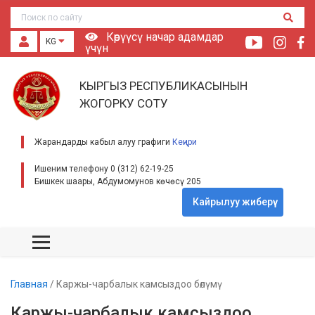
Көрүүсү начар адамдар
KG
үчүн
КЫРГЫЗ РЕСПУБЛИКАСЫНЫН
ЖОГОРКУ СОТУ
Жарандарды кабыл алуу графиги
Кеңири
Ишеним телефону 0 (312) 62-19-25
Бишкек шаары, Абдумомунов көчөсү 205
Кайрылуу жиберүү
Главная
/
Каржы-чарбалык камсыздоо бөлүмү
Каржы-чарбалык камсыздоо