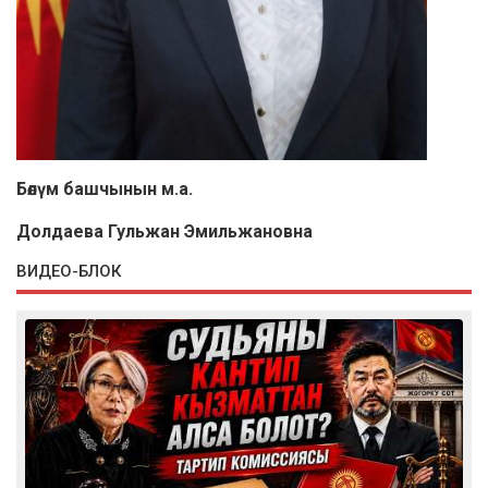
Бөлүм башчынын м.а.
Долдаева Гульжан Эмильжановна
ВИДЕО-БЛОК