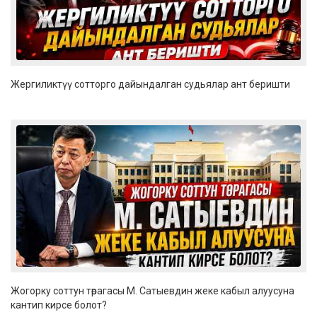
Жергиликтүү сотторго дайындалган судьялар ант беришти
Жогорку соттун төрагасы М. Сатыевдин жеке кабыл алуусуна
кантип кирсе болот?