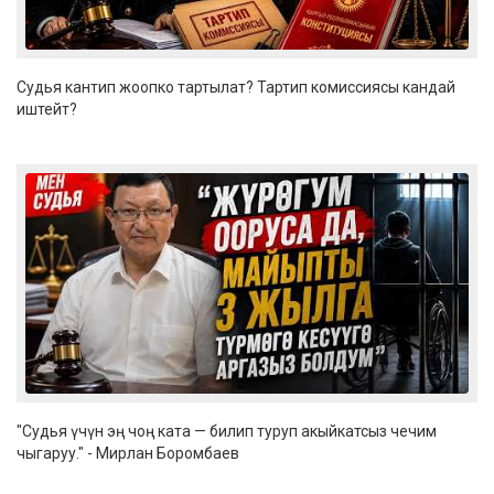
Судья кантип жоопко тартылат? Тартип комиссиясы кандай
иштейт?
"Судья үчүн эң чоң ката — билип туруп акыйкатсыз чечим
чыгаруу." - Мирлан Боромбаев