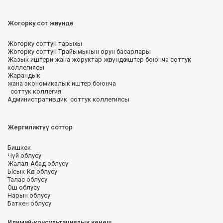
Жогорку сот жөнүндө
Жогорку соттун тарыхы
Жогорку соттун Төрайымынын орун басарлары
Жазык иштери жана жоруктар жөнүндө иштер боюнча соттук
коллегиясы
Жарандык
жана экономикалык иштер боюнча
соттук коллегия
Административдик соттук коллегиясы
Жергиликтүү соттор
Бишкек
Чүй облусу
Жалал-Абад облусу
Ысык-Көл облусу
Талас облусу
Ош облусу
Нарын облусу
Баткен облусу
Илимий-консультациялык кеңеш