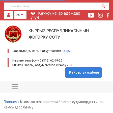
Көрүүсү начар адамдар
KG
үчүн
КЫРГЫЗ РЕСПУБЛИКАСЫНЫН
ЖОГОРКУ СОТУ
Жарандарды кабыл алуу графиги
Кеңири
Ишеним телефону 0 (312) 62-19-25
Бишкек шаары, Абдумомунов көчөсү 205
Кайрылуу жиберүү
Главная
/
Кылмыш-жаза иштери боюнча судьялардын ишин
камсыздоо бөлүмү