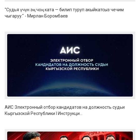
"Судья үчүн эң чоң ката — билип туруп акыйкатсыз чечим
чыгаруу." - Мирлан Боромбаев
АИС Электронный отбор кандидатов на должность судьи
Кыргызской Республики I Инструкци...