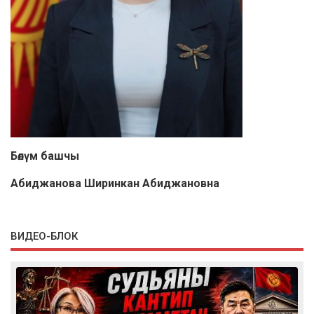
Бөлүм башчы
Абиджанова Ширинкан Абиджановна
ВИДЕО-БЛОК