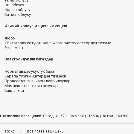
Талас облусу
Ош облусу
Нарын облусу
Баткен облусу
Илимий-консультациялык кеңеш
Жобо
КР Жогорку сотунун жана жергиликтүү соттордун түзүмү
Регламент
Электрондук иш кагаздар
Нормативдик-укуктук база
Карала турган иштердин тизмеси
Процесстен тышкары кайрылуулар
Мамлекеттик сатып алуулар
Байланыш
Статистика посещений:
Сегодня - 673 | За месяц - 16536 | За год - 163200
sot.kg
|
Все права защищены