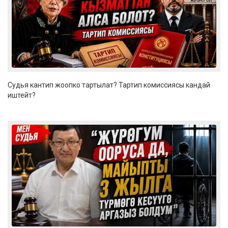
Судья кантип жоопко тартылат? Тартип комиссиясы кандай
иштейт?