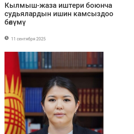
Кылмыш-жаза иштери боюнча
судьялардын ишин камсыздоо
бөлүмү
11 сентября 2025