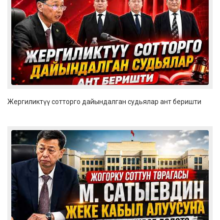
Жергиликтүү сотторго дайындалган судьялар ант беришти