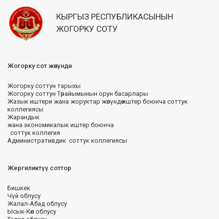
КЫРГЫЗ РЕСПУБЛИКАСЫНЫН
ЖОГОРКУ СОТУ
Жогорку сот жөнүндө
Жогорку соттун тарыхы
Жогорку соттун Төрайымынын орун басарлары
Жазык иштери жана жоруктар жөнүндө иштер боюнча соттук
коллегиясы
Жарандык
жана экономикалык иштер боюнча
соттук коллегия
Административдик соттук коллегиясы
Жергиликтүү соттор
Бишкек
Чүй облусу
Жалал-Абад облусу
Ысык-Көл облусу